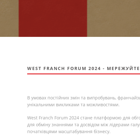
WEST FRANCH FORUM 2024 - МЕРЕЖУЙТЕ
В умовах постійних змін та випробувань, франчайзи
унікальними викликами та можливостями.
West Franch Forum 2024 стане платформою для обг
для обміну знаннями та досвідом між лідерами гал
початківцями масштабування бізнесу.