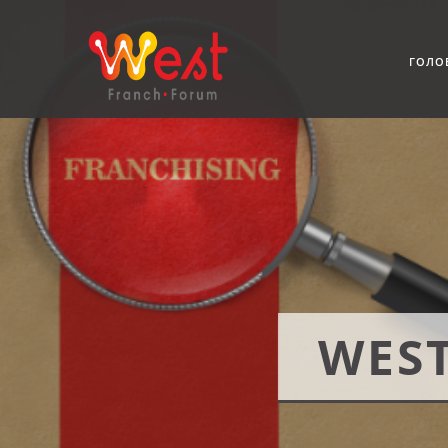
ГОЛО
W
W
W
W
WEST