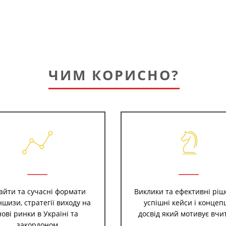
ЧИМ КОРИСНО?
сайти та сучасні формати
Виклики та ефективні ріш
шизи, стратегії виходу на
успішні кейси і концепц
нові ринки в Україні та
досвід який мотивує вчи
закордоном