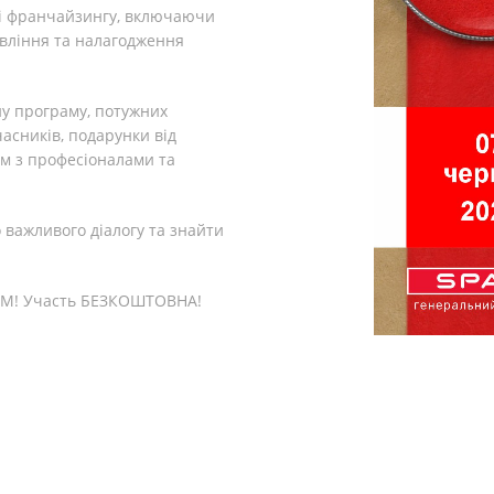
ері франчайзингу, включаючи
равління та налагодження
ну програму, потужних
учасників, подарунки від
дом з професіоналами та
 важливого діалогу та знайти
M! Участь БЕЗКОШТОВНА!